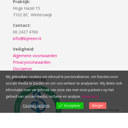
Praktijk:
Hoge Hazel 15
7102 BC Winterswijk
Contact:
06 2427 4766
info@bijireen.nl
Veiligheid:
Algemene voorwaarden
Privacyvoorwaarden
Disclaimer
Wij gebruiken cookies om inhoud te personaliseren, om functies voor
Aangesloten bij:
sociale media te bieden en om ons verkeer te analyseren. Wij delen ook
informatie over uw gebruik van onze site met onze partners op het
gebied van sociale media, reclame en analyse.
View more
Cookies settings
Accepteer
Weiger
Cookies settings