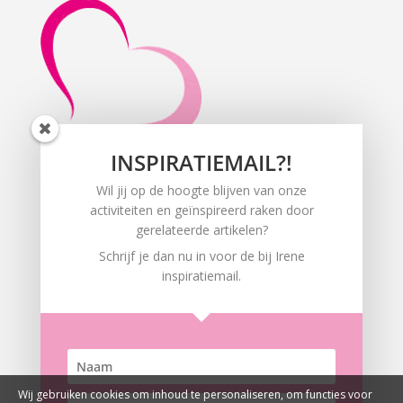
INSPIRATIEMAIL?!
Wil jij op de hoogte blijven van onze
activiteiten en geïnspireerd raken door
Praktijk:
gerelateerde artikelen?
Hoge Hazel 15
7102 BC Winterswijk
Schrijf je dan nu in voor de bij Irene
inspiratiemail.
Contact:
06 2427 4766
info@bijireen.nl
Veiligheid:
Algemene voorwaarden
Wij gebruiken cookies om inhoud te personaliseren, om functies voor